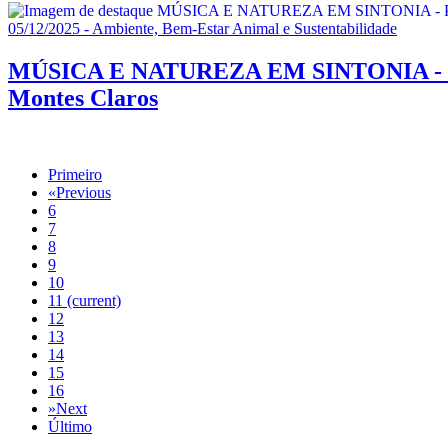
05/12/2025 - Ambiente, Bem-Estar Animal e Sustentabilidade
MÚSICA E NATUREZA EM SINTONIA - Parqu
Montes Claros
Primeiro
«
Previous
6
7
8
9
10
11
(current)
12
13
14
15
16
»
Next
Último