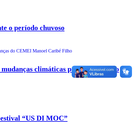
e o período chuvoso
udanças climáticas para crianças do
Festival “US DI MOC”