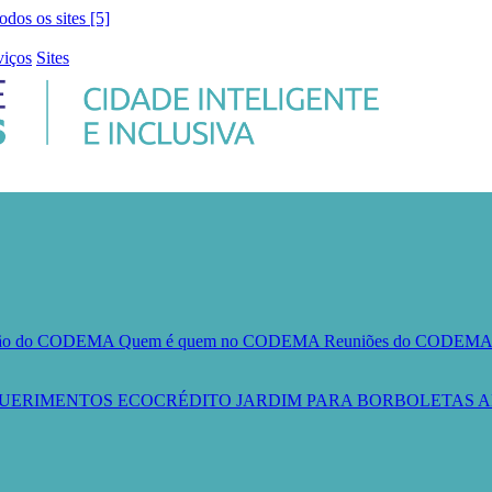
todos os sites [5]
viços
Sites
ção do CODEMA
Quem é quem no CODEMA
Reuniões do CODEM
UERIMENTOS
ECOCRÉDITO
JARDIM PARA BORBOLETAS
A