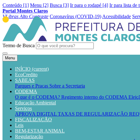
Conteúdo [1]
Menu [2]
Busca [3]
Ir para o rodapé [4]
Ir para lista de 
Portal Montes Claros
VLibras
Alto Contraste
Coronavírus (COVID-19)
Acessibilidade
Ser
Termo de Busca
Menu
INÍCIO
(current)
EcoCredito
SABEAS
Parques e Praças
Sobre a Secretaria
CODEMA
O que é o CODEMA?
Regimento interno do CODEMA
Elei
Educação Ambiental
Serviços
APROVA DIGITAL
TAXAS DE REGULARIZAÇÃO
REQ
FISCALIZAÇÃO
Leis
BEM-ESTAR ANIMAL
Regularização