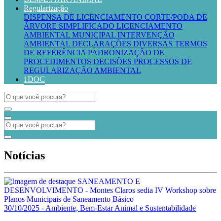
Regularização
DISPENSA DE LICENCIAMENTO
CORTE/PODA DE
ÁRVORE SIMPLIFICADO
LICENCIAMENTO
AMBIENTAL MUNICIPAL
INTERVENÇÃO
AMBIENTAL
DECLARAÇÕES DIVERSAS
TERMOS
DE REFERÊNCIA
PADRONIZAÇÃO DE
PROCEDIMENTOS
DECISÕES PROCESSOS DE
REGULARIZAÇÃO AMBIENTAL
1DOC
Notícias
30/10/2025 - Ambiente, Bem-Estar Animal e Sustentabilidade