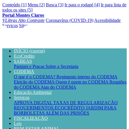
Conteúdo [1]
Menu [2]
Busca [3]
Ir para o rodapé [4]
Ir para lista de
todos os sites [5]
Portal Montes Claros
VLibras
Alto Contraste
Coronavírus (COVID-19)
Acessibilidade
Serviços
Sites
INÍCIO
(current)
EcoCredito
SABEAS
Parques e Praças
Sobre a Secretaria
CODEMA
O que é o CODEMA?
Regimento interno do CODEMA
Eleição do CODEMA
Quem é quem no CODEMA
Reuniões
do CODEMA
Atas do CODEMA
Educação Ambiental
Serviços
APROVA DIGITAL
TAXAS DE REGULARIZAÇÃO
REQUERIMENTOS
ECOCRÉDITO
JARDIM PARA
BORBOLETAS
ALÉM DAS PRISÕES
FISCALIZAÇÃO
Leis
BEM-ESTAR ANIMAL