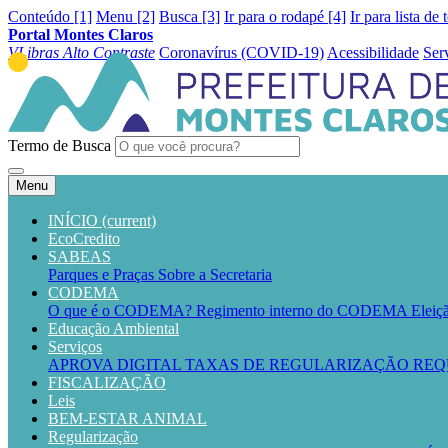
Conteúdo [1]
Menu [2]
Busca [3]
Ir para o rodapé [4]
Ir para lista de 
Portal Montes Claros
VLibras
Alto Contraste
Coronavírus (COVID-19)
Acessibilidade
Ser
Termo de Busca
Menu
INÍCIO
(current)
EcoCredito
SABEAS
Parques e Praças
Sobre a Secretaria
CODEMA
O que é o CODEMA?
Regimento interno do CODEMA
Elei
Educação Ambiental
Serviços
APROVA DIGITAL
TAXAS DE REGULARIZAÇÃO
REQ
FISCALIZAÇÃO
Leis
BEM-ESTAR ANIMAL
Regularização