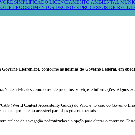
VORE SIMPLIFICADO
LICENCIAMENTO AMBIENTAL MUNI
O DE PROCEDIMENTOS
DECISÕES PROCESSOS DE REGU
em Governo Eletrônico), conforme as normas do Governo Federal, em obediê
cipação de atividades como o uso de produtos, serviços e informações. Alguns e
do WCAG (World Content Accessibility Guide) do W3C e no caso do Governo Bra
s de comportamento acessível para sites governamentais.
ntra atalhos de navegação padronizados e a opção para alterar o contraste. Essa