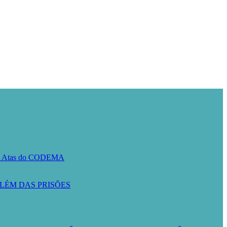
A
Atas do CODEMA
LÉM DAS PRISÕES