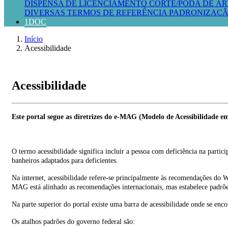
DISPENSA DE LICENCIAMENTO
CORTE/PODA DE ÁR
DIVERSAS
TERMOS DE REFERÊNCIA
PADRONIZAÇÃ
1DOC
Início
Acessibilidade
Acessibilidade
Este portal segue as diretrizes do e-MAG (Modelo de Acessibilidade 
O termo acessibilidade significa incluir a pessoa com deficiência na parti
banheiros adaptados para deficientes.
Na internet, acessibilidade refere-se principalmente às recomendações 
MAG está alinhado as recomendações internacionais, mas estabelece padrõe
Na parte superior do portal existe uma barra de acessibilidade onde se enco
Os atalhos padrões do governo federal são: