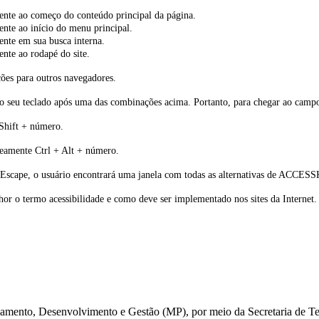
mente ao começo do conteúdo principal da página.
ente ao início do menu principal.
ente em sua busca interna.
nte ao rodapé do site.
ões para outros navegadores.
do seu teclado após uma das combinações acima. Portanto, para chegar ao campo 
 Shift + número.
eamente Ctrl + Alt + número.
+ Escape, o usuário encontrará uma janela com todas as alternativas de ACCES
hor o termo acessibilidade e como deve ser implementado nos sites da Internet.
ejamento, Desenvolvimento e Gestão (MP), por meio da Secretaria de T