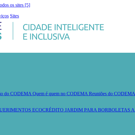
todos os sites [5]
viços
Sites
ção do CODEMA
Quem é quem no CODEMA
Reuniões do CODEM
UERIMENTOS
ECOCRÉDITO
JARDIM PARA BORBOLETAS
A