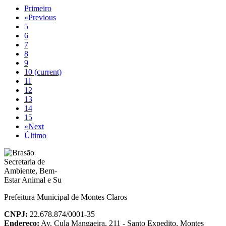
Primeiro
«
Previous
5
6
7
8
9
10
(current)
11
12
13
14
15
»
Next
Último
Prefeitura Municipal de Montes Claros
CNPJ:
22.678.874/0001-35
Endereço:
Av. Cula Mangaeira, 211 - Santo Expedito, Montes