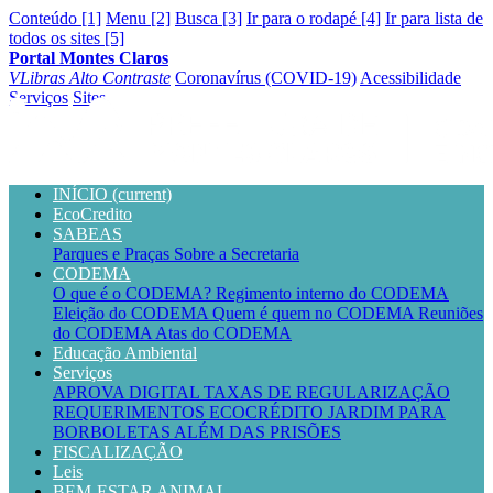
Conteúdo [1]
Menu [2]
Busca [3]
Ir para o rodapé [4]
Ir para lista de
todos os sites [5]
Portal Montes Claros
VLibras
Alto Contraste
Coronavírus (COVID-19)
Acessibilidade
Serviços
Sites
INÍCIO
(current)
EcoCredito
SABEAS
Parques e Praças
Sobre a Secretaria
CODEMA
O que é o CODEMA?
Regimento interno do CODEMA
Eleição do CODEMA
Quem é quem no CODEMA
Reuniões
do CODEMA
Atas do CODEMA
Educação Ambiental
Serviços
APROVA DIGITAL
TAXAS DE REGULARIZAÇÃO
REQUERIMENTOS
ECOCRÉDITO
JARDIM PARA
BORBOLETAS
ALÉM DAS PRISÕES
FISCALIZAÇÃO
Leis
BEM-ESTAR ANIMAL