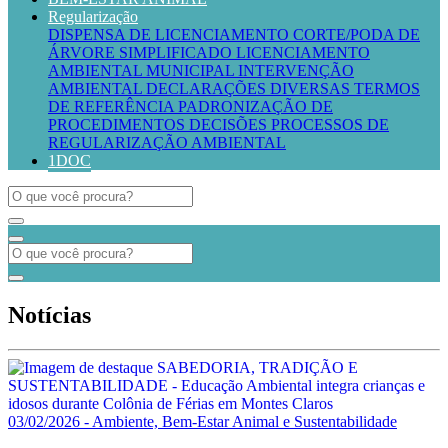
Regularização
DISPENSA DE LICENCIAMENTO
CORTE/PODA DE
ÁRVORE SIMPLIFICADO
LICENCIAMENTO
AMBIENTAL MUNICIPAL
INTERVENÇÃO
AMBIENTAL
DECLARAÇÕES DIVERSAS
TERMOS
DE REFERÊNCIA
PADRONIZAÇÃO DE
PROCEDIMENTOS
DECISÕES PROCESSOS DE
REGULARIZAÇÃO AMBIENTAL
1DOC
Notícias
03/02/2026 - Ambiente, Bem-Estar Animal e Sustentabilidade