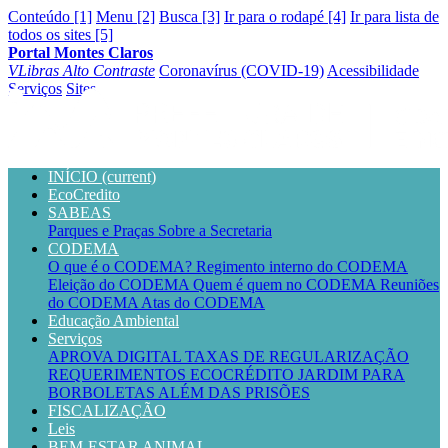
Conteúdo [1]
Menu [2]
Busca [3]
Ir para o rodapé [4]
Ir para lista de
todos os sites [5]
Portal Montes Claros
VLibras
Alto Contraste
Coronavírus (COVID-19)
Acessibilidade
Serviços
Sites
INÍCIO
(current)
EcoCredito
SABEAS
Parques e Praças
Sobre a Secretaria
CODEMA
O que é o CODEMA?
Regimento interno do CODEMA
Eleição do CODEMA
Quem é quem no CODEMA
Reuniões
do CODEMA
Atas do CODEMA
Educação Ambiental
Serviços
APROVA DIGITAL
TAXAS DE REGULARIZAÇÃO
REQUERIMENTOS
ECOCRÉDITO
JARDIM PARA
BORBOLETAS
ALÉM DAS PRISÕES
FISCALIZAÇÃO
Leis
BEM-ESTAR ANIMAL