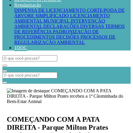
Regularização
DISPENSA DE LICENCIAMENTO
CORTE/PODA DE
ÁRVORE SIMPLIFICADO
LICENCIAMENTO
AMBIENTAL MUNICIPAL
INTERVENÇÃO
AMBIENTAL
DECLARAÇÕES DIVERSAS
TERMOS
DE REFERÊNCIA
PADRONIZAÇÃO DE
PROCEDIMENTOS
DECISÕES PROCESSOS DE
REGULARIZAÇÃO AMBIENTAL
1DOC
COMEÇANDO COM A PATA
DIREITA - Parque Milton Prates