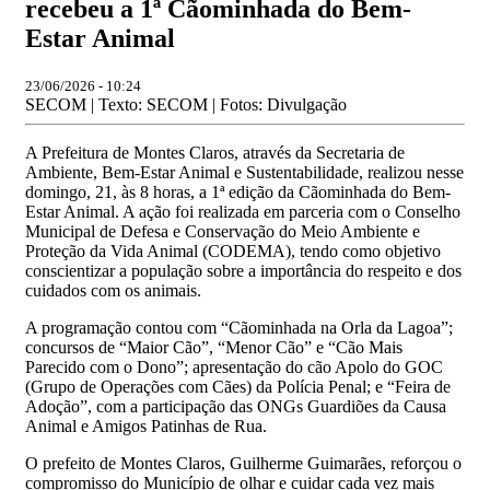
recebeu a 1ª Cãominhada do Bem-
Estar Animal
23/06/2026 - 10:24
SECOM | Texto: SECOM | Fotos: Divulgação
A Prefeitura de Montes Claros, através da Secretaria de
Ambiente, Bem-Estar Animal e Sustentabilidade, realizou nesse
domingo, 21, às 8 horas, a 1ª edição da Cãominhada do Bem-
Estar Animal. A ação foi realizada em parceria com o Conselho
Municipal de Defesa e Conservação do Meio Ambiente e
Proteção da Vida Animal (CODEMA), tendo como objetivo
conscientizar a população sobre a importância do respeito e dos
cuidados com os animais.
A programação contou com “Cãominhada na Orla da Lagoa”;
concursos de “Maior Cão”, “Menor Cão” e “Cão Mais
Parecido com o Dono”; apresentação do cão Apolo do GOC
(Grupo de Operações com Cães) da Polícia Penal; e “Feira de
Adoção”, com a participação das ONGs Guardiões da Causa
Animal e Amigos Patinhas de Rua.
O prefeito de Montes Claros, Guilherme Guimarães, reforçou o
compromisso do Município de olhar e cuidar cada vez mais