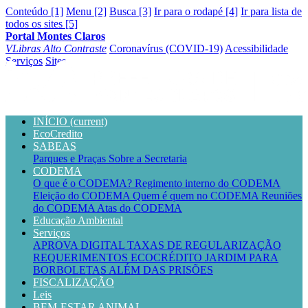
Conteúdo [1]
Menu [2]
Busca [3]
Ir para o rodapé [4]
Ir para lista de
todos os sites [5]
Portal Montes Claros
VLibras
Alto Contraste
Coronavírus (COVID-19)
Acessibilidade
Serviços
Sites
INÍCIO
(current)
EcoCredito
SABEAS
Parques e Praças
Sobre a Secretaria
CODEMA
O que é o CODEMA?
Regimento interno do CODEMA
Eleição do CODEMA
Quem é quem no CODEMA
Reuniões
do CODEMA
Atas do CODEMA
Educação Ambiental
Serviços
APROVA DIGITAL
TAXAS DE REGULARIZAÇÃO
REQUERIMENTOS
ECOCRÉDITO
JARDIM PARA
BORBOLETAS
ALÉM DAS PRISÕES
FISCALIZAÇÃO
Leis
BEM-ESTAR ANIMAL