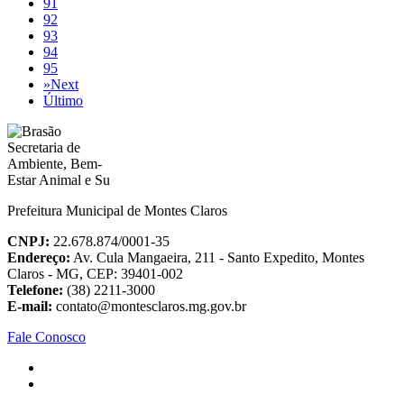
91
92
93
94
95
»
Next
Último
Prefeitura Municipal de Montes Claros
CNPJ:
22.678.874/0001-35
Endereço:
Av. Cula Mangaeira, 211 - Santo Expedito, Montes
Claros - MG, CEP: 39401-002
Telefone:
(38) 2211-3000
E-mail:
contato@montesclaros.mg.gov.br
Fale Conosco