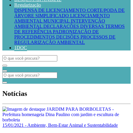
Regularização
DISPENSA DE LICENCIAMENTO
CORTE/PODA DE
ÁRVORE SIMPLIFICADO
LICENCIAMENTO
AMBIENTAL MUNICIPAL
INTERVENÇÃO
AMBIENTAL
DECLARAÇÕES DIVERSAS
TERMOS
DE REFERÊNCIA
PADRONIZAÇÃO DE
PROCEDIMENTOS
DECISÕES PROCESSOS DE
REGULARIZAÇÃO AMBIENTAL
1DOC
Notícias
15/01/2021 - Ambiente, Bem-Estar Animal e Sustentabilidade