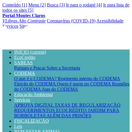
Conteúdo [1]
Menu [2]
Busca [3]
Ir para o rodapé [4]
Ir para lista de
todos os sites [5]
Portal Montes Claros
VLibras
Alto Contraste
Coronavírus (COVID-19)
Acessibilidade
Serviços
Sites
INÍCIO
(current)
EcoCredito
SABEAS
Parques e Praças
Sobre a Secretaria
CODEMA
O que é o CODEMA?
Regimento interno do CODEMA
Eleição do CODEMA
Quem é quem no CODEMA
Reuniões
do CODEMA
Atas do CODEMA
Educação Ambiental
Serviços
APROVA DIGITAL
TAXAS DE REGULARIZAÇÃO
REQUERIMENTOS
ECOCRÉDITO
JARDIM PARA
BORBOLETAS
ALÉM DAS PRISÕES
FISCALIZAÇÃO
Leis
BEM-ESTAR ANIMAL