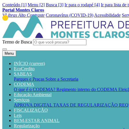
Conteúdo [1]
Menu [2]
Busca [3]
Ir para o rodapé [4]
Ir para lista de 
Portal Montes Claros
VLibras
Alto Contraste
Coronavírus (COVID-19)
Acessibilidade
Ser
Termo de Busca
Menu
INÍCIO
(current)
EcoCredito
SABEAS
Parques e Praças
Sobre a Secretaria
CODEMA
O que é o CODEMA?
Regimento interno do CODEMA
Elei
Educação Ambiental
Serviços
APROVA DIGITAL
TAXAS DE REGULARIZAÇÃO
REQ
FISCALIZAÇÃO
Leis
BEM-ESTAR ANIMAL
Regularização