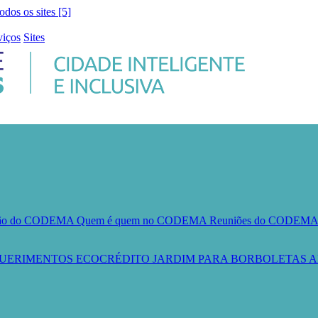
todos os sites [5]
viços
Sites
ção do CODEMA
Quem é quem no CODEMA
Reuniões do CODEM
UERIMENTOS
ECOCRÉDITO
JARDIM PARA BORBOLETAS
A