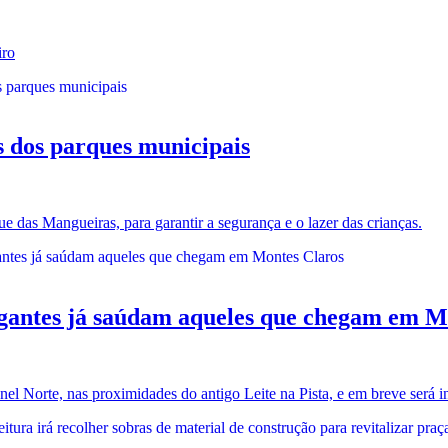
iro
s dos parques municipais
 das Mangueiras, para garantir a segurança e o lazer das crianças.
es já saúdam aqueles que chegam em Mo
nel Norte, nas proximidades do antigo Leite na Pista, e em breve será 