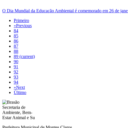
O Dia Mundial da Educação Ambiental é comemorado em 26 de janei
Primeiro
«
Previous
84
85
86
87
88
89
(current)
90
91
92
93
94
»
Next
Último
Prefeitura Municipal de Montes Claros