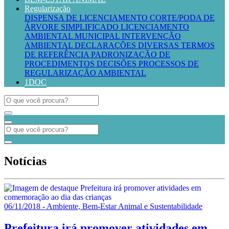
Regularização
DISPENSA DE LICENCIAMENTO
CORTE/PODA DE
ÁRVORE SIMPLIFICADO
LICENCIAMENTO
AMBIENTAL MUNICIPAL
INTERVENÇÃO
AMBIENTAL
DECLARAÇÕES DIVERSAS
TERMOS
DE REFERÊNCIA
PADRONIZAÇÃO DE
PROCEDIMENTOS
DECISÕES PROCESSOS DE
REGULARIZAÇÃO AMBIENTAL
1DOC
Notícias
06/11/2018 - Ambiente, Bem-Estar Animal e Sustentabilidade
Prefeitura irá promover atividades em