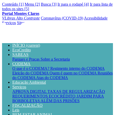
Conteúdo [1]
Menu [2]
Busca [3]
Ir para o rodapé [4]
Ir para lista de
todos os sites [5]
Portal Montes Claros
VLibras
Alto Contraste
Coronavírus (COVID-19)
Acessibilidade
Serviços
Sites
INÍCIO
(current)
EcoCredito
SABEAS
Parques e Praças
Sobre a Secretaria
CODEMA
O que é o CODEMA?
Regimento interno do CODEMA
Eleição do CODEMA
Quem é quem no CODEMA
Reuniões
do CODEMA
Atas do CODEMA
Educação Ambiental
Serviços
APROVA DIGITAL
TAXAS DE REGULARIZAÇÃO
REQUERIMENTOS
ECOCRÉDITO
JARDIM PARA
BORBOLETAS
ALÉM DAS PRISÕES
FISCALIZAÇÃO
Leis
BEM-ESTAR ANIMAL