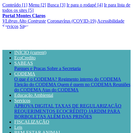
Conteúdo [1]
Menu [2]
Busca [3]
Ir para o rodapé [4]
Ir para lista de
todos os sites [5]
Portal Montes Claros
VLibras
Alto Contraste
Coronavírus (COVID-19)
Acessibilidade
Serviços
Sites
INÍCIO
(current)
EcoCredito
SABEAS
Parques e Praças
Sobre a Secretaria
CODEMA
O que é o CODEMA?
Regimento interno do CODEMA
Eleição do CODEMA
Quem é quem no CODEMA
Reuniões
do CODEMA
Atas do CODEMA
Educação Ambiental
Serviços
APROVA DIGITAL
TAXAS DE REGULARIZAÇÃO
REQUERIMENTOS
ECOCRÉDITO
JARDIM PARA
BORBOLETAS
ALÉM DAS PRISÕES
FISCALIZAÇÃO
Leis
BEM-ESTAR ANIMAL