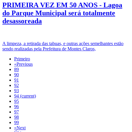
PRIMEIRA VEZ EM 50 ANOS - Lagoa
do Parque Municipal será totalmente
desassoreada
A limpeza, a retirada das tabuas, e outras ações semelhantes estão
sendo realizadas pela Prefeitura de Montes Claros,
Primeiro
«
Previous
89
90
91
92
93
94
(current)
95
96
97
98
99
»
Next