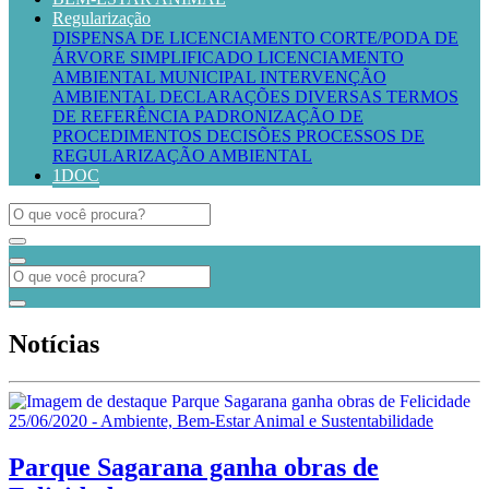
Regularização
DISPENSA DE LICENCIAMENTO
CORTE/PODA DE
ÁRVORE SIMPLIFICADO
LICENCIAMENTO
AMBIENTAL MUNICIPAL
INTERVENÇÃO
AMBIENTAL
DECLARAÇÕES DIVERSAS
TERMOS
DE REFERÊNCIA
PADRONIZAÇÃO DE
PROCEDIMENTOS
DECISÕES PROCESSOS DE
REGULARIZAÇÃO AMBIENTAL
1DOC
Notícias
25/06/2020 - Ambiente, Bem-Estar Animal e Sustentabilidade
Parque Sagarana ganha obras de