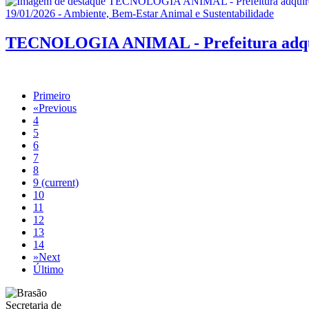
19/01/2026 - Ambiente, Bem-Estar Animal e Sustentabilidade
TECNOLOGIA ANIMAL - Prefeitura adquire 
Primeiro
«
Previous
4
5
6
7
8
9
(current)
10
11
12
13
14
»
Next
Último