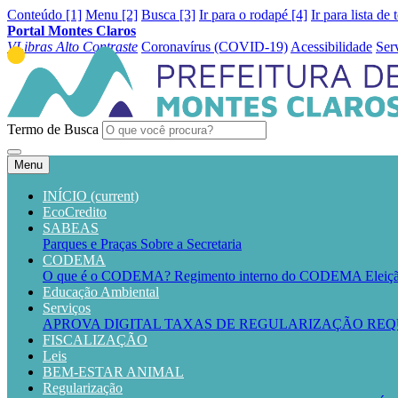
Conteúdo [1]
Menu [2]
Busca [3]
Ir para o rodapé [4]
Ir para lista de 
Portal Montes Claros
VLibras
Alto Contraste
Coronavírus (COVID-19)
Acessibilidade
Ser
Termo de Busca
Menu
INÍCIO
(current)
EcoCredito
SABEAS
Parques e Praças
Sobre a Secretaria
CODEMA
O que é o CODEMA?
Regimento interno do CODEMA
Elei
Educação Ambiental
Serviços
APROVA DIGITAL
TAXAS DE REGULARIZAÇÃO
REQ
FISCALIZAÇÃO
Leis
BEM-ESTAR ANIMAL
Regularização