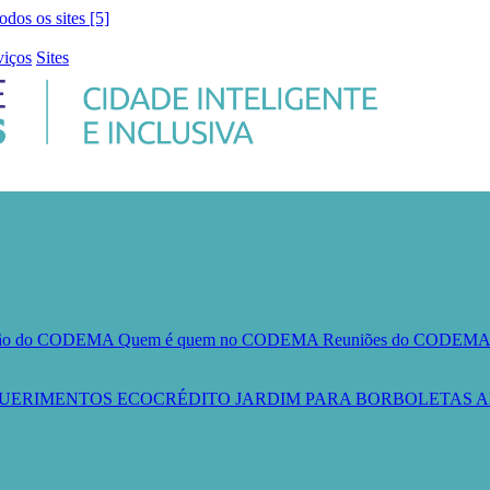
todos os sites [5]
viços
Sites
ção do CODEMA
Quem é quem no CODEMA
Reuniões do CODEM
UERIMENTOS
ECOCRÉDITO
JARDIM PARA BORBOLETAS
A