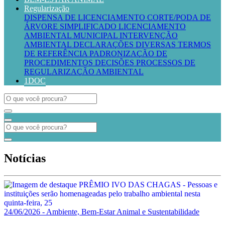
Regularização
DISPENSA DE LICENCIAMENTO
CORTE/PODA DE
ÁRVORE SIMPLIFICADO
LICENCIAMENTO
AMBIENTAL MUNICIPAL
INTERVENÇÃO
AMBIENTAL
DECLARAÇÕES DIVERSAS
TERMOS
DE REFERÊNCIA
PADRONIZAÇÃO DE
PROCEDIMENTOS
DECISÕES PROCESSOS DE
REGULARIZAÇÃO AMBIENTAL
1DOC
Notícias
24/06/2026 - Ambiente, Bem-Estar Animal e Sustentabilidade