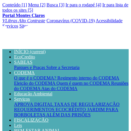
Conteúdo [1]
Menu [2]
Busca [3]
Ir para o rodapé [4]
Ir para lista de
todos os sites [5]
Portal Montes Claros
VLibras
Alto Contraste
Coronavírus (COVID-19)
Acessibilidade
Serviços
Sites
INÍCIO
(current)
EcoCredito
SABEAS
Parques e Praças
Sobre a Secretaria
CODEMA
O que é o CODEMA?
Regimento interno do CODEMA
Eleição do CODEMA
Quem é quem no CODEMA
Reuniões
do CODEMA
Atas do CODEMA
Educação Ambiental
Serviços
APROVA DIGITAL
TAXAS DE REGULARIZAÇÃO
REQUERIMENTOS
ECOCRÉDITO
JARDIM PARA
BORBOLETAS
ALÉM DAS PRISÕES
FISCALIZAÇÃO
Leis
BEM-ESTAR ANIMAL