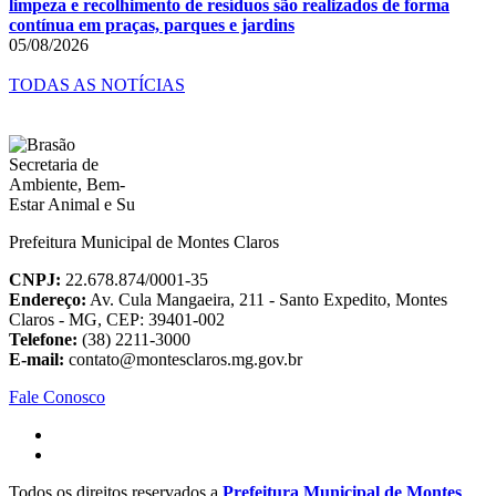
limpeza e recolhimento de resíduos são realizados de forma
contínua em praças, parques e jardins
05/08/2026
TODAS AS NOTÍCIAS
Prefeitura Municipal de Montes Claros
CNPJ:
22.678.874/0001-35
Endereço:
Av. Cula Mangaeira, 211 - Santo Expedito, Montes
Claros - MG, CEP: 39401-002
Telefone:
(38) 2211-3000
E-mail:
contato@montesclaros.mg.gov.br
Fale Conosco
Todos os direitos reservados a
Prefeitura Municipal de Montes