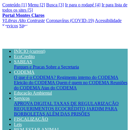
Conteúdo [1]
Menu [2]
Busca [3]
Ir para o rodapé [4]
Ir para lista de
todos os sites [5]
Portal Montes Claros
VLibras
Alto Contraste
Coronavírus (COVID-19)
Acessibilidade
Serviços
Sites
INÍCIO
(current)
EcoCredito
SABEAS
Parques e Praças
Sobre a Secretaria
CODEMA
O que é o CODEMA?
Regimento interno do CODEMA
Eleição do CODEMA
Quem é quem no CODEMA
Reuniões
do CODEMA
Atas do CODEMA
Educação Ambiental
Serviços
APROVA DIGITAL
TAXAS DE REGULARIZAÇÃO
REQUERIMENTOS
ECOCRÉDITO
JARDIM PARA
BORBOLETAS
ALÉM DAS PRISÕES
FISCALIZAÇÃO
Leis
BEM-ESTAR ANIMAL