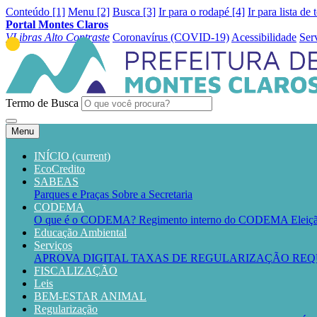
Conteúdo [1]
Menu [2]
Busca [3]
Ir para o rodapé [4]
Ir para lista de 
Portal Montes Claros
VLibras
Alto Contraste
Coronavírus (COVID-19)
Acessibilidade
Ser
Termo de Busca
Menu
INÍCIO
(current)
EcoCredito
SABEAS
Parques e Praças
Sobre a Secretaria
CODEMA
O que é o CODEMA?
Regimento interno do CODEMA
Elei
Educação Ambiental
Serviços
APROVA DIGITAL
TAXAS DE REGULARIZAÇÃO
REQ
FISCALIZAÇÃO
Leis
BEM-ESTAR ANIMAL
Regularização