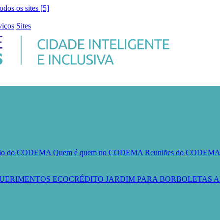
todos os sites [5]
viços
Sites
ção do CODEMA
Quem é quem no CODEMA
Reuniões do CODEM
UERIMENTOS
ECOCRÉDITO
JARDIM PARA BORBOLETAS
A