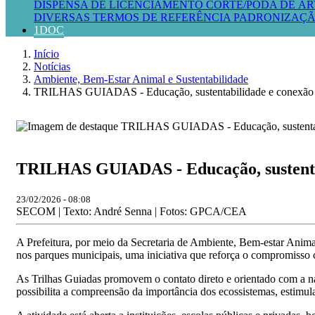
DISPENSA DE LICENCIAMENTO
CORTE/PODA DE ÁR
DIVERSAS
TERMOS DE REFERÊNCIA
PADRONIZAÇÃ
1DOC
Início
Notícias
Ambiente, Bem-Estar Animal e Sustentabilidade
TRILHAS GUIADAS - Educação, sustentabilidade e conexão c
TRILHAS GUIADAS - Educação, sustentab
23/02/2026 - 08:08
SECOM | Texto: André Senna | Fotos: GPCA/CEA
A Prefeitura, por meio da Secretaria de Ambiente, Bem-estar Anima
nos parques municipais, uma iniciativa que reforça o compromisso c
As Trilhas Guiadas promovem o contato direto e orientado com a na
possibilita a compreensão da importância dos ecossistemas, estimula