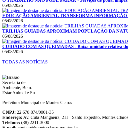
O TRABALHO NÃO PODE PARAR - Serviços de poda, limpeza e rec
05/08/2026
EDUCAÇÃO AMBIENTAL TRANSFORMA INFORMAÇÃO EM ATITUDES
05/08/2026
TRILHAS GUIADAS APROXIMAM POPULAÇÃO DA NATUREZA - Ati
05/08/2026
CUIDADO COM AS QUEIMADAS - Baixa umidade relativa do ar e 
05/08/2026
TODAS AS NOTÍCIAS
Prefeitura Municipal de Montes Claros
CNPJ:
22.678.874/0001-35
Endereço:
Av. Cula Mangaeira, 211 - Santo Expedito, Montes Clar
Telefone:
(38) 2211-3000
E-mail:
contato@montesclaros.mg.gov.br