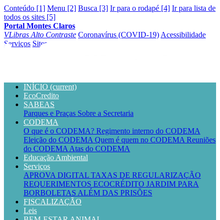
Conteúdo [1]
Menu [2]
Busca [3]
Ir para o rodapé [4]
Ir para lista de
todos os sites [5]
Portal Montes Claros
VLibras
Alto Contraste
Coronavírus (COVID-19)
Acessibilidade
Serviços
Sites
INÍCIO
(current)
EcoCredito
SABEAS
Parques e Praças
Sobre a Secretaria
CODEMA
O que é o CODEMA?
Regimento interno do CODEMA
Eleição do CODEMA
Quem é quem no CODEMA
Reuniões
do CODEMA
Atas do CODEMA
Educação Ambiental
Serviços
APROVA DIGITAL
TAXAS DE REGULARIZAÇÃO
REQUERIMENTOS
ECOCRÉDITO
JARDIM PARA
BORBOLETAS
ALÉM DAS PRISÕES
FISCALIZAÇÃO
Leis
BEM-ESTAR ANIMAL