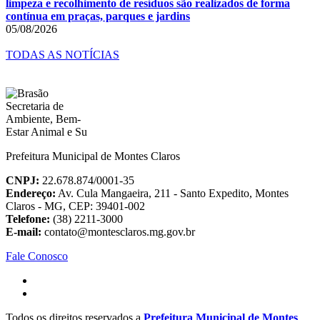
limpeza e recolhimento de resíduos são realizados de forma
contínua em praças, parques e jardins
05/08/2026
TODAS AS NOTÍCIAS
Prefeitura Municipal de Montes Claros
CNPJ:
22.678.874/0001-35
Endereço:
Av. Cula Mangaeira, 211 - Santo Expedito, Montes
Claros - MG, CEP: 39401-002
Telefone:
(38) 2211-3000
E-mail:
contato@montesclaros.mg.gov.br
Fale Conosco
Todos os direitos reservados a
Prefeitura Municipal de Montes