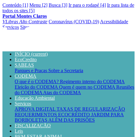
Conteúdo [1]
Menu [2]
Busca [3]
Ir para o rodapé [4]
Ir para lista de
todos os sites [5]
Portal Montes Claros
VLibras
Alto Contraste
Coronavírus (COVID-19)
Acessibilidade
Serviços
Sites
INÍCIO
(current)
EcoCredito
SABEAS
Parques e Praças
Sobre a Secretaria
CODEMA
O que é o CODEMA?
Regimento interno do CODEMA
Eleição do CODEMA
Quem é quem no CODEMA
Reuniões
do CODEMA
Atas do CODEMA
Educação Ambiental
Serviços
APROVA DIGITAL
TAXAS DE REGULARIZAÇÃO
REQUERIMENTOS
ECOCRÉDITO
JARDIM PARA
BORBOLETAS
ALÉM DAS PRISÕES
FISCALIZAÇÃO
Leis
BEM-ESTAR ANIMAL