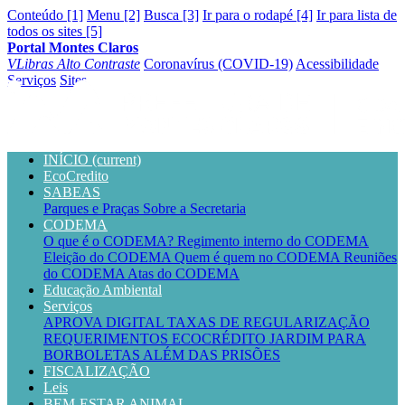
Conteúdo [1]
Menu [2]
Busca [3]
Ir para o rodapé [4]
Ir para lista de
todos os sites [5]
Portal Montes Claros
VLibras
Alto Contraste
Coronavírus (COVID-19)
Acessibilidade
Serviços
Sites
INÍCIO
(current)
EcoCredito
SABEAS
Parques e Praças
Sobre a Secretaria
CODEMA
O que é o CODEMA?
Regimento interno do CODEMA
Eleição do CODEMA
Quem é quem no CODEMA
Reuniões
do CODEMA
Atas do CODEMA
Educação Ambiental
Serviços
APROVA DIGITAL
TAXAS DE REGULARIZAÇÃO
REQUERIMENTOS
ECOCRÉDITO
JARDIM PARA
BORBOLETAS
ALÉM DAS PRISÕES
FISCALIZAÇÃO
Leis
BEM-ESTAR ANIMAL