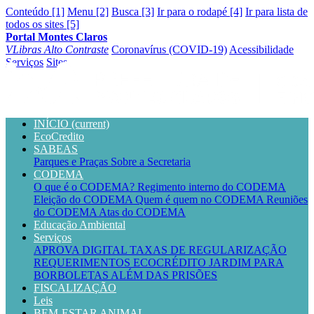
Conteúdo [1]
Menu [2]
Busca [3]
Ir para o rodapé [4]
Ir para lista de
todos os sites [5]
Portal Montes Claros
VLibras
Alto Contraste
Coronavírus (COVID-19)
Acessibilidade
Serviços
Sites
INÍCIO
(current)
EcoCredito
SABEAS
Parques e Praças
Sobre a Secretaria
CODEMA
O que é o CODEMA?
Regimento interno do CODEMA
Eleição do CODEMA
Quem é quem no CODEMA
Reuniões
do CODEMA
Atas do CODEMA
Educação Ambiental
Serviços
APROVA DIGITAL
TAXAS DE REGULARIZAÇÃO
REQUERIMENTOS
ECOCRÉDITO
JARDIM PARA
BORBOLETAS
ALÉM DAS PRISÕES
FISCALIZAÇÃO
Leis
BEM-ESTAR ANIMAL