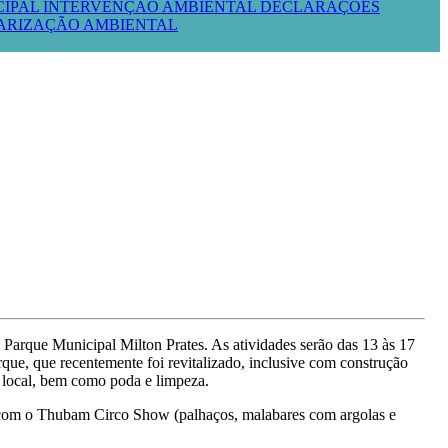
CIPAL
INTERVENÇÃO AMBIENTAL
DECLARAÇÕES
LARIZAÇÃO AMBIENTAL
arque Municipal Milton Prates. As atividades serão das 13 às 17
rque, que recentemente foi revitalizado, inclusive com construção
o local, bem como poda e limpeza.
ense com o Thubam Circo Show (palhaços, malabares com argolas e