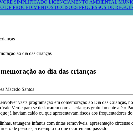
VORE SIMPLIFICADO
LICENCIAMENTO AMBIENTAL MUNI
O DE PROCEDIMENTOS
DECISÕES PROCESSOS DE REGU
crianças
omemoração ao dia das crianças
mes Macedo Santos
senvolver vasta programação em comemoração ao Dia das Crianças, no P
a Vale Verde para se deslocarem com as crianças gratuitamente até o Pa
s que já haviam caído ou que apresentavam riscos aos frequentadores d
 bolinhas, tatuagens infantis com tintas removíveis, apresentação circ
número de pessoas, a exemplo do que ocorreu ano passado.