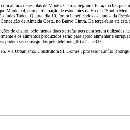
 com alunos de escolas de Montes Claros. Segunda-feira, dia 08, pela
ue Municipal, com participação de estudantes da Escola “Sonho Meu”.
 São Judas Tadeu. Quarta, dia 10, foram beneficiados os alunos da Esc
Conceição de Almeida Costa, no Bairro Cintra. De terça-feira até esta q
ições de ensino, pelo menos duas garrafas pets para serem utilizadas na 
iormente e os alimentos produzidos serão para apoio alimentar e enriqu
ões podem ser conseguidas pelo telefone (38) 2211 3337.
leo, Via Urbanismo, Construtora SL Gomes., professor Emílio Rodrigues