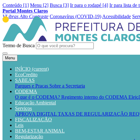
Conteúdo [1]
Menu [2]
Busca [3]
Ir para o rodapé [4]
Ir para lista de 
Portal Montes Claros
VLibras
Alto Contraste
Coronavírus (COVID-19)
Acessibilidade
Ser
Termo de Busca
Menu
INÍCIO
(current)
EcoCredito
SABEAS
Parques e Praças
Sobre a Secretaria
CODEMA
O que é o CODEMA?
Regimento interno do CODEMA
Elei
Educação Ambiental
Serviços
APROVA DIGITAL
TAXAS DE REGULARIZAÇÃO
REQ
FISCALIZAÇÃO
Leis
BEM-ESTAR ANIMAL
Regularização