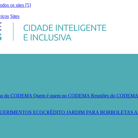
todos os sites [5]
viços
Sites
ção do CODEMA
Quem é quem no CODEMA
Reuniões do CODEM
UERIMENTOS
ECOCRÉDITO
JARDIM PARA BORBOLETAS
A