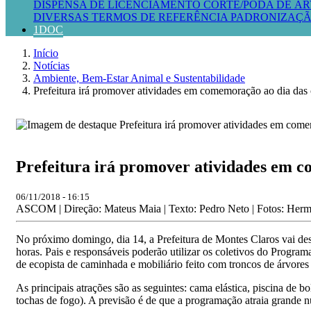
DISPENSA DE LICENCIAMENTO
CORTE/PODA DE ÁR
DIVERSAS
TERMOS DE REFERÊNCIA
PADRONIZAÇÃ
1DOC
Início
Notícias
Ambiente, Bem-Estar Animal e Sustentabilidade
Prefeitura irá promover atividades em comemoração ao dia das 
Prefeitura irá promover atividades em c
06/11/2018 - 16:15
ASCOM | Direção: Mateus Maia | Texto: Pedro Neto | Fotos: Her
No próximo domingo, dia 14, a Prefeitura de Montes Claros vai de
horas. Pais e responsáveis poderão utilizar os coletivos do Program
de ecopista de caminhada e mobiliário feito com troncos de árvore
As principais atrações são as seguintes: cama elástica, piscina de
tochas de fogo). A previsão é de que a programação atraia grande 