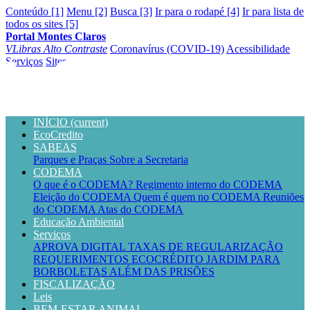
Conteúdo [1]
Menu [2]
Busca [3]
Ir para o rodapé [4]
Ir para lista de
todos os sites [5]
Portal Montes Claros
VLibras
Alto Contraste
Coronavírus (COVID-19)
Acessibilidade
Serviços
Sites
INÍCIO
(current)
EcoCredito
SABEAS
Parques e Praças
Sobre a Secretaria
CODEMA
O que é o CODEMA?
Regimento interno do CODEMA
Eleição do CODEMA
Quem é quem no CODEMA
Reuniões
do CODEMA
Atas do CODEMA
Educação Ambiental
Serviços
APROVA DIGITAL
TAXAS DE REGULARIZAÇÃO
REQUERIMENTOS
ECOCRÉDITO
JARDIM PARA
BORBOLETAS
ALÉM DAS PRISÕES
FISCALIZAÇÃO
Leis
BEM-ESTAR ANIMAL