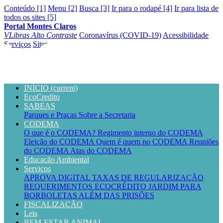
Conteúdo [1]
Menu [2]
Busca [3]
Ir para o rodapé [4]
Ir para lista de
todos os sites [5]
Portal Montes Claros
VLibras
Alto Contraste
Coronavírus (COVID-19)
Acessibilidade
Serviços
Sites
INÍCIO
(current)
EcoCredito
SABEAS
Parques e Praças
Sobre a Secretaria
CODEMA
O que é o CODEMA?
Regimento interno do CODEMA
Eleição do CODEMA
Quem é quem no CODEMA
Reuniões
do CODEMA
Atas do CODEMA
Educação Ambiental
Serviços
APROVA DIGITAL
TAXAS DE REGULARIZAÇÃO
REQUERIMENTOS
ECOCRÉDITO
JARDIM PARA
BORBOLETAS
ALÉM DAS PRISÕES
FISCALIZAÇÃO
Leis
BEM-ESTAR ANIMAL