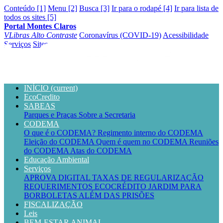
Conteúdo [1]
Menu [2]
Busca [3]
Ir para o rodapé [4]
Ir para lista de
todos os sites [5]
Portal Montes Claros
VLibras
Alto Contraste
Coronavírus (COVID-19)
Acessibilidade
Serviços
Sites
INÍCIO
(current)
EcoCredito
SABEAS
Parques e Praças
Sobre a Secretaria
CODEMA
O que é o CODEMA?
Regimento interno do CODEMA
Eleição do CODEMA
Quem é quem no CODEMA
Reuniões
do CODEMA
Atas do CODEMA
Educação Ambiental
Serviços
APROVA DIGITAL
TAXAS DE REGULARIZAÇÃO
REQUERIMENTOS
ECOCRÉDITO
JARDIM PARA
BORBOLETAS
ALÉM DAS PRISÕES
FISCALIZAÇÃO
Leis
BEM-ESTAR ANIMAL