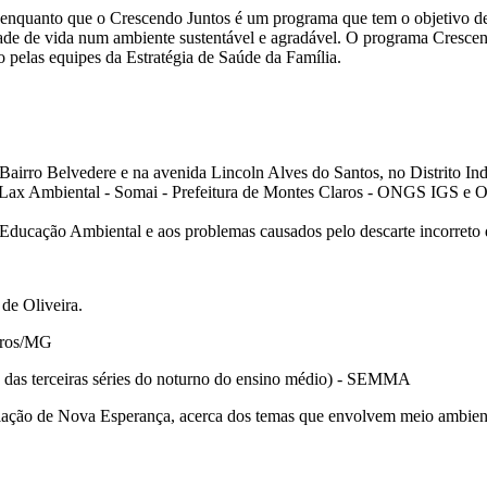
, enquanto que o Crescendo Juntos é um programa que tem o objetivo de
idade de vida num ambiente sustentável e agradável. O programa Cresce
o pelas equipes da Estratégia de Saúde da Família.
airro Belvedere e na avenida Lincoln Alves do Santos, no Distrito Indu
 - Lax Ambiental - Somai - Prefeitura de Montes Claros - ONGS IGS e 
 Educação Ambiental e aos problemas causados pelo descarte incorreto d
de Oliveira.
laros/MG
 e das terceiras séries do noturno do ensino médio) - SEMMA
ulação de Nova Esperança, acerca dos temas que envolvem meio ambient