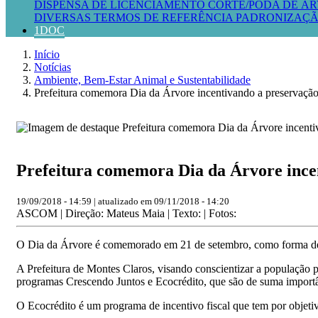
DISPENSA DE LICENCIAMENTO
CORTE/PODA DE ÁR
DIVERSAS
TERMOS DE REFERÊNCIA
PADRONIZAÇÃ
1DOC
Início
Notícias
Ambiente, Bem-Estar Animal e Sustentabilidade
Prefeitura comemora Dia da Árvore incentivando a preservação
Prefeitura comemora Dia da Árvore ince
19/09/2018 - 14:59 | atualizado em 09/11/2018 - 14:20
ASCOM | Direção: Mateus Maia | Texto: | Fotos:
O Dia da Árvore é comemorado em 21 de setembro, como forma de 
A Prefeitura de Montes Claros, visando conscientizar a população 
programas Crescendo Juntos e Ecocrédito, que são de suma importân
O Ecocrédito é um programa de incentivo fiscal que tem por objetiv