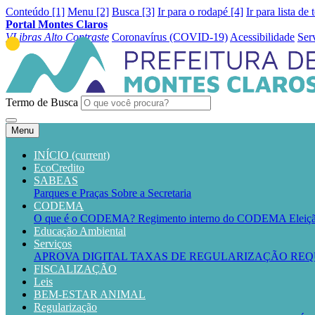
Conteúdo [1]
Menu [2]
Busca [3]
Ir para o rodapé [4]
Ir para lista de 
Portal Montes Claros
VLibras
Alto Contraste
Coronavírus (COVID-19)
Acessibilidade
Ser
Termo de Busca
Menu
INÍCIO
(current)
EcoCredito
SABEAS
Parques e Praças
Sobre a Secretaria
CODEMA
O que é o CODEMA?
Regimento interno do CODEMA
Elei
Educação Ambiental
Serviços
APROVA DIGITAL
TAXAS DE REGULARIZAÇÃO
REQ
FISCALIZAÇÃO
Leis
BEM-ESTAR ANIMAL
Regularização