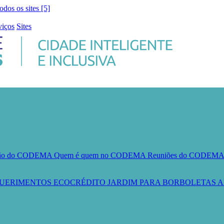
todos os sites [5]
viços
Sites
ção do CODEMA
Quem é quem no CODEMA
Reuniões do CODEM
UERIMENTOS
ECOCRÉDITO
JARDIM PARA BORBOLETAS
A