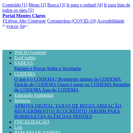
Conteúdo [1]
Menu [2]
Busca [3]
Ir para o rodapé [4]
Ir para lista de
todos os sites [5]
Portal Montes Claros
VLibras
Alto Contraste
Coronavírus (COVID-19)
Acessibilidade
Serviços
Sites
INÍCIO
(current)
EcoCredito
SABEAS
Parques e Praças
Sobre a Secretaria
CODEMA
O que é o CODEMA?
Regimento interno do CODEMA
Eleição do CODEMA
Quem é quem no CODEMA
Reuniões
do CODEMA
Atas do CODEMA
Educação Ambiental
Serviços
APROVA DIGITAL
TAXAS DE REGULARIZAÇÃO
REQUERIMENTOS
ECOCRÉDITO
JARDIM PARA
BORBOLETAS
ALÉM DAS PRISÕES
FISCALIZAÇÃO
Leis
BEM-ESTAR ANIMAL