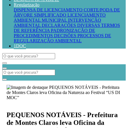
Regularização
DISPENSA DE LICENCIAMENTO
CORTE/PODA DE
ÁRVORE SIMPLIFICADO
LICENCIAMENTO
AMBIENTAL MUNICIPAL
INTERVENÇÃO
AMBIENTAL
DECLARAÇÕES DIVERSAS
TERMOS
DE REFERÊNCIA
PADRONIZAÇÃO DE
PROCEDIMENTOS
DECISÕES PROCESSOS DE
REGULARIZAÇÃO AMBIENTAL
1DOC
PEQUENOS NOTÁVEIS - Prefeitura
de Montes Claros leva Oficina da