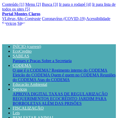
Conteúdo [1]
Menu [2]
Busca [3]
Ir para o rodapé [4]
Ir para lista de
todos os sites [5]
Portal Montes Claros
VLibras
Alto Contraste
Coronavírus (COVID-19)
Acessibilidade
Serviços
Sites
INÍCIO
(current)
EcoCredito
SABEAS
Parques e Praças
Sobre a Secretaria
CODEMA
O que é o CODEMA?
Regimento interno do CODEMA
Eleição do CODEMA
Quem é quem no CODEMA
Reuniões
do CODEMA
Atas do CODEMA
Educação Ambiental
Serviços
APROVA DIGITAL
TAXAS DE REGULARIZAÇÃO
REQUERIMENTOS
ECOCRÉDITO
JARDIM PARA
BORBOLETAS
ALÉM DAS PRISÕES
FISCALIZAÇÃO
Leis
BEM-ESTAR ANIMAL