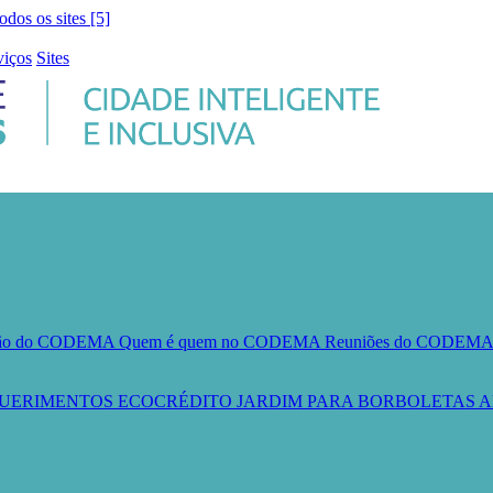
todos os sites [5]
viços
Sites
ção do CODEMA
Quem é quem no CODEMA
Reuniões do CODEM
UERIMENTOS
ECOCRÉDITO
JARDIM PARA BORBOLETAS
A