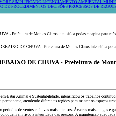
VORE SIMPLIFICADO
LICENCIAMENTO AMBIENTAL MUNI
O DE PROCEDIMENTOS
DECISÕES PROCESSOS DE REGU
ura de Montes Claros intensifica podas e capina para reforça
O DE CHUVA - Prefeitura de Montes Cla
em-Estar Animal e Sustentabilidade, intensificou os trabalhos contínu
e permanente, atendendo diferentes regiões para manter os espaços urb
m períodos de ventos e chuvas mais intensos. Árvores mais antigas e g
e coloquem em risco a integridade das pessoas. A manutenção adequada 