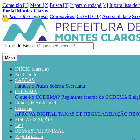
Conteúdo [1]
Menu [2]
Busca [3]
Ir para o rodapé [4]
Ir para lista de 
Portal Montes Claros
VLibras
Alto Contraste
Coronavírus (COVID-19)
Acessibilidade
Ser
Termo de Busca
Menu
INÍCIO
(current)
EcoCredito
SABEAS
Parques e Praças
Sobre a Secretaria
CODEMA
O que é o CODEMA?
Regimento interno do CODEMA
Elei
Educação Ambiental
Serviços
APROVA DIGITAL
TAXAS DE REGULARIZAÇÃO
REQ
FISCALIZAÇÃO
Leis
BEM-ESTAR ANIMAL
Regularização