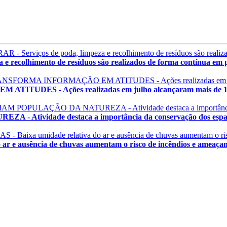
olhimento de resíduos são realizados de forma contínua em pr
 - Ações realizadas em julho alcançaram mais de 1.200
vidade destaca a importância da conservação dos espaço
ausência de chuvas aumentam o risco de incêndios e ameaçam a 