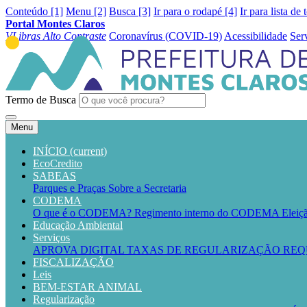
Conteúdo [1]
Menu [2]
Busca [3]
Ir para o rodapé [4]
Ir para lista de 
Portal Montes Claros
VLibras
Alto Contraste
Coronavírus (COVID-19)
Acessibilidade
Ser
Termo de Busca
Menu
INÍCIO
(current)
EcoCredito
SABEAS
Parques e Praças
Sobre a Secretaria
CODEMA
O que é o CODEMA?
Regimento interno do CODEMA
Elei
Educação Ambiental
Serviços
APROVA DIGITAL
TAXAS DE REGULARIZAÇÃO
REQ
FISCALIZAÇÃO
Leis
BEM-ESTAR ANIMAL
Regularização