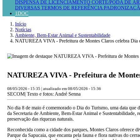
DISPENSA DE LICENCIAMENTO
CORTE/PODA DE ÁR
DIVERSAS
TERMOS DE REFERÊNCIA
PADRONIZAÇÃ
1DOC
Início
Notícias
Ambiente, Bem-Estar Animal e Sustentabilidade
NATUREZA VIVA - Prefeitura de Montes Claros celebra Dia do
NATUREZA VIVA - Prefeitura de Montes C
08/05/2026 - 15:35 | atualizado em 08/05/2026 - 15:36
SECOM| Texto e fotos: André Senna
No dia 8 de maio é comemorado o Dia do Turismo, uma data que dest
da Secretaria de Ambiente, Bem-Estar Animal e Sustentabilidade, r
preservação das riquezas naturais.
Reconhecida como a cidade dos parques, Montes Claros oferece div
Parque da Sapucaia, que encanta pela fauna e flora nativas do cer