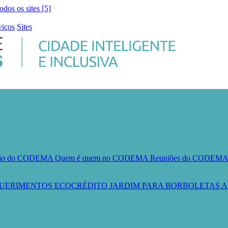
todos os sites [5]
viços
Sites
ção do CODEMA
Quem é quem no CODEMA
Reuniões do CODEM
UERIMENTOS
ECOCRÉDITO
JARDIM PARA BORBOLETAS
A