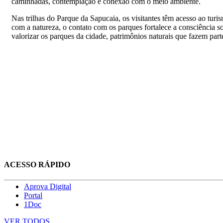
caminhadas, contemplação e conexão com o meio ambiente.
Nas trilhas do Parque da Sapucaia, os visitantes têm acesso ao tur
com a natureza, o contato com os parques fortalece a consciência so
valorizar os parques da cidade, patrimônios naturais que fazem part
ACESSO RÁPIDO
Aprova Digital
Portal
1Doc
VER TODOS