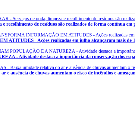
olhimento de resíduos são realizados de forma contínua em pr
 - Ações realizadas em julho alcançaram mais de 1.200
vidade destaca a importância da conservação dos espaço
ausência de chuvas aumentam o risco de incêndios e ameaçam a 