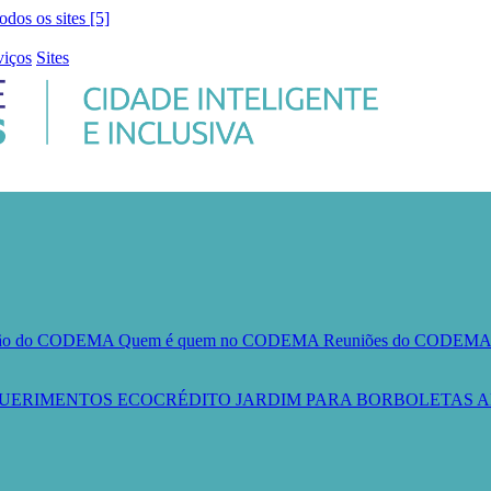
todos os sites [5]
viços
Sites
ção do CODEMA
Quem é quem no CODEMA
Reuniões do CODEM
UERIMENTOS
ECOCRÉDITO
JARDIM PARA BORBOLETAS
A