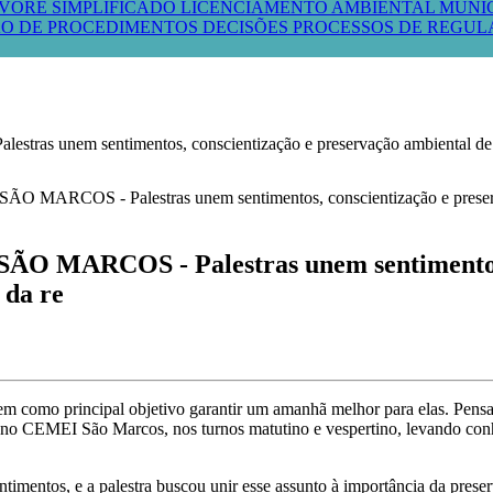
VORE SIMPLIFICADO
LICENCIAMENTO AMBIENTAL MUNI
O DE PROCEDIMENTOS
DECISÕES PROCESSOS DE REGU
m sentimentos, conscientização e preservação ambiental de form
RCOS - Palestras unem sentimentos, c
 da re
 tem como principal objetivo garantir um amanhã melhor para elas. Pensa
s no CEMEI São Marcos, nos turnos matutino e vespertino, levando con
ntimentos, e a palestra buscou unir esse assunto à importância da prese