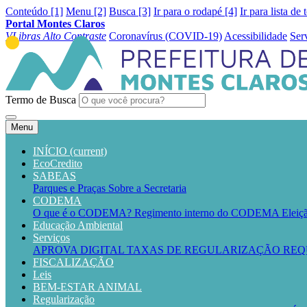
Conteúdo [1]
Menu [2]
Busca [3]
Ir para o rodapé [4]
Ir para lista de 
Portal Montes Claros
VLibras
Alto Contraste
Coronavírus (COVID-19)
Acessibilidade
Ser
Termo de Busca
Menu
INÍCIO
(current)
EcoCredito
SABEAS
Parques e Praças
Sobre a Secretaria
CODEMA
O que é o CODEMA?
Regimento interno do CODEMA
Elei
Educação Ambiental
Serviços
APROVA DIGITAL
TAXAS DE REGULARIZAÇÃO
REQ
FISCALIZAÇÃO
Leis
BEM-ESTAR ANIMAL
Regularização