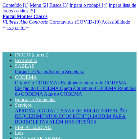
Conteúdo [1]
Menu [2]
Busca [3]
Ir para o rodapé [4]
Ir para lista de
todos os sites [5]
Portal Montes Claros
VLibras
Alto Contraste
Coronavírus (COVID-19)
Acessibilidade
Serviços
Sites
INÍCIO
(current)
EcoCredito
SABEAS
Parques e Praças
Sobre a Secretaria
CODEMA
O que é o CODEMA?
Regimento interno do CODEMA
Eleição do CODEMA
Quem é quem no CODEMA
Reuniões
do CODEMA
Atas do CODEMA
Educação Ambiental
Serviços
APROVA DIGITAL
TAXAS DE REGULARIZAÇÃO
REQUERIMENTOS
ECOCRÉDITO
JARDIM PARA
BORBOLETAS
ALÉM DAS PRISÕES
FISCALIZAÇÃO
Leis
BEM-ESTAR ANIMAL