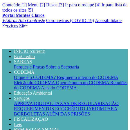
Conteúdo [1]
Menu [2]
Busca [3]
Ir para o rodapé [4]
Ir para lista de
todos os sites [5]
Portal Montes Claros
VLibras
Alto Contraste
Coronavírus (COVID-19)
Acessibilidade
Serviços
Sites
INÍCIO
(current)
EcoCredito
SABEAS
Parques e Praças
Sobre a Secretaria
CODEMA
O que é o CODEMA?
Regimento interno do CODEMA
Eleição do CODEMA
Quem é quem no CODEMA
Reuniões
do CODEMA
Atas do CODEMA
Educação Ambiental
Serviços
APROVA DIGITAL
TAXAS DE REGULARIZAÇÃO
REQUERIMENTOS
ECOCRÉDITO
JARDIM PARA
BORBOLETAS
ALÉM DAS PRISÕES
FISCALIZAÇÃO
Leis
BEM-ESTAR ANIMAL