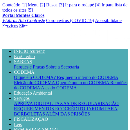
Conteúdo [1]
Menu [2]
Busca [3]
Ir para o rodapé [4]
Ir para lista de
todos os sites [5]
Portal Montes Claros
VLibras
Alto Contraste
Coronavírus (COVID-19)
Acessibilidade
Serviços
Sites
INÍCIO
(current)
EcoCredito
SABEAS
Parques e Praças
Sobre a Secretaria
CODEMA
O que é o CODEMA?
Regimento interno do CODEMA
Eleição do CODEMA
Quem é quem no CODEMA
Reuniões
do CODEMA
Atas do CODEMA
Educação Ambiental
Serviços
APROVA DIGITAL
TAXAS DE REGULARIZAÇÃO
REQUERIMENTOS
ECOCRÉDITO
JARDIM PARA
BORBOLETAS
ALÉM DAS PRISÕES
FISCALIZAÇÃO
Leis
BEM-ESTAR ANIMAL