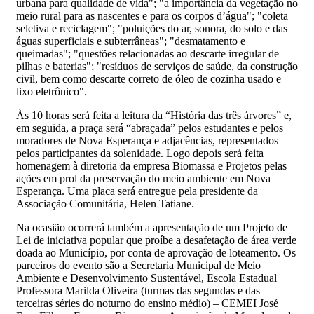
urbana para qualidade de vida"; "a importância da vegetação no
meio rural para as nascentes e para os corpos d’água"; "coleta
seletiva e reciclagem"; "poluições do ar, sonora, do solo e das
águas superficiais e subterrâneas"; "desmatamento e
queimadas"; "questões relacionadas ao descarte irregular de
pilhas e baterias"; "resíduos de serviços de saúde, da construção
civil, bem como descarte correto de óleo de cozinha usado e
lixo eletrônico".
Às 10 horas será feita a leitura da “História das três árvores” e,
em seguida, a praça será “abraçada” pelos estudantes e pelos
moradores de Nova Esperança e adjacências, representados
pelos participantes da solenidade. Logo depois será feita
homenagem à diretoria da empresa Biomassa e Projetos pelas
ações em prol da preservação do meio ambiente em Nova
Esperança. Uma placa será entregue pela presidente da
Associação Comunitária, Helen Tatiane.
Na ocasião ocorrerá também a apresentação de um Projeto de
Lei de iniciativa popular que proíbe a desafetação de área verde
doada ao Município, por conta de aprovação de loteamento. Os
parceiros do evento são a Secretaria Municipal de Meio
Ambiente e Desenvolvimento Sustentável, Escola Estadual
Professora Marilda Oliveira (turmas das segundas e das
terceiras séries do noturno do ensino médio) – CEMEI José