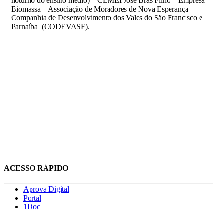
noturno do ensino médio) – CEMEI José Bras Filho – Empresa
Biomassa – Associação de Moradores de Nova Esperança –
Companhia de Desenvolvimento dos Vales do São Francisco e
Parnaíba (CODEVASF).
ACESSO RÁPIDO
Aprova Digital
Portal
1Doc