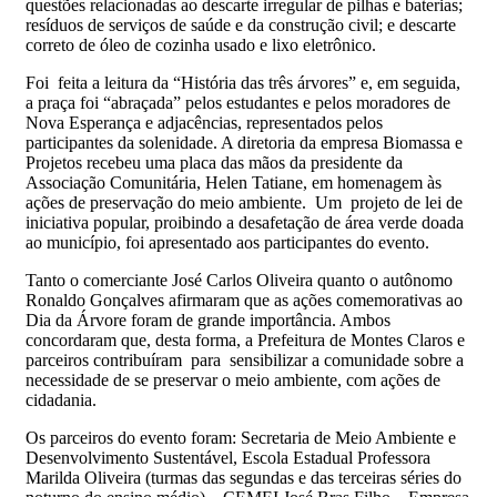
questões relacionadas ao descarte irregular de pilhas e baterias;
resíduos de serviços de saúde e da construção civil; e descarte
correto de óleo de cozinha usado e lixo eletrônico.
Foi feita a leitura da “História das três árvores” e, em seguida,
a praça foi “abraçada” pelos estudantes e pelos moradores de
Nova Esperança e adjacências, representados pelos
participantes da solenidade. A diretoria da empresa Biomassa e
Projetos recebeu uma placa das mãos da presidente da
Associação Comunitária, Helen Tatiane, em homenagem às
ações de preservação do meio ambiente. Um projeto de lei de
iniciativa popular, proibindo a desafetação de área verde doada
ao município, foi apresentado aos participantes do evento.
Tanto o comerciante José Carlos Oliveira quanto o autônomo
Ronaldo Gonçalves afirmaram que as ações comemorativas ao
Dia da Árvore foram de grande importância. Ambos
concordaram que, desta forma, a Prefeitura de Montes Claros e
parceiros contribuíram para sensibilizar a comunidade sobre a
necessidade de se preservar o meio ambiente, com ações de
cidadania.
Os parceiros do evento foram: Secretaria de Meio Ambiente e
Desenvolvimento Sustentável, Escola Estadual Professora
Marilda Oliveira (turmas das segundas e das terceiras séries do