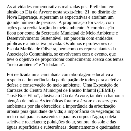
As atividades comemorativas realizadas pela Prefeitura em
alusão ao Dia da Árvore nesta sexta-feira, 21, no distrito de
Nova Esperança, superaram as expectativas e atraíram um
grande número de pessoas. A programação foi vasta, com
ações para revitalização do meio ambiente. A coordenação
ficou por conta da Secretaria Municipal de Meio Ambiente e
Desenvolvimento Sustentável, em parceria com entidades
públicas e a iniciativa privada. Os alunos e professores da
Escola Marilda de Oliveira, bem como os representantes da
Associação Comunitária, se envolveram com o evento, que
teve o objetivo de proporcionar conhecimento acerca dos temas
“meio ambiente” e “cidadania”.
Foi realizada uma caminhada com abordagem educativa a
respeito da importância da participação de todos para a efetiva
defesa e conservação do meio ambiente. Uma Exposição de
Cartazes do Centro Municipal de Ensino Infantil (CEMEI)
“José Bras Filho”, alusiva ao Dia da Árvore, também chamou a
atenção de todos. As temáticas foram: a árvore e os serviços
ambientais por ela oferecidos; a importância da arborização
urbana para qualidade de vida; a importância da vegetação no
meio rural para as nascentes e para os corpos d’água; coleta
seletiva e reciclagem; poluições do ar, sonora, do solo e das
águas superficiais e subterrâneas; desmatamento e queimadas;