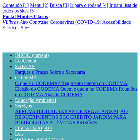
Conteúdo [1]
Menu [2]
Busca [3]
Ir para o rodapé [4]
Ir para lista de
todos os sites [5]
Portal Montes Claros
VLibras
Alto Contraste
Coronavírus (COVID-19)
Acessibilidade
Serviços
Sites
INÍCIO
(current)
EcoCredito
SABEAS
Parques e Praças
Sobre a Secretaria
CODEMA
O que é o CODEMA?
Regimento interno do CODEMA
Eleição do CODEMA
Quem é quem no CODEMA
Reuniões
do CODEMA
Atas do CODEMA
Educação Ambiental
Serviços
APROVA DIGITAL
TAXAS DE REGULARIZAÇÃO
REQUERIMENTOS
ECOCRÉDITO
JARDIM PARA
BORBOLETAS
ALÉM DAS PRISÕES
FISCALIZAÇÃO
Leis
BEM-ESTAR ANIMAL