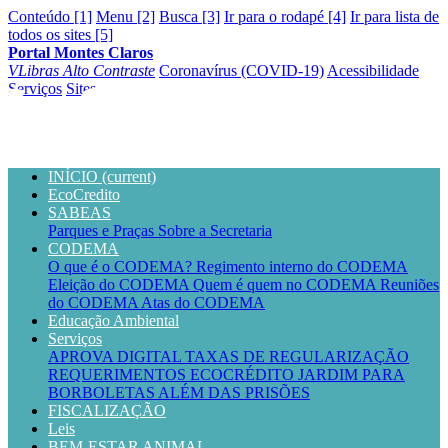
Conteúdo [1]
Menu [2]
Busca [3]
Ir para o rodapé [4]
Ir para lista de
todos os sites [5]
Portal Montes Claros
VLibras
Alto Contraste
Coronavírus (COVID-19)
Acessibilidade
Serviços
Sites
INÍCIO
(current)
EcoCredito
SABEAS
Parques e Praças
Sobre a Secretaria
CODEMA
O que é o CODEMA?
Regimento interno do CODEMA
Eleição do CODEMA
Quem é quem no CODEMA
Reuniões
do CODEMA
Atas do CODEMA
Educação Ambiental
Serviços
APROVA DIGITAL
TAXAS DE REGULARIZAÇÃO
REQUERIMENTOS
ECOCRÉDITO
JARDIM PARA
BORBOLETAS
ALÉM DAS PRISÕES
FISCALIZAÇÃO
Leis
BEM-ESTAR ANIMAL