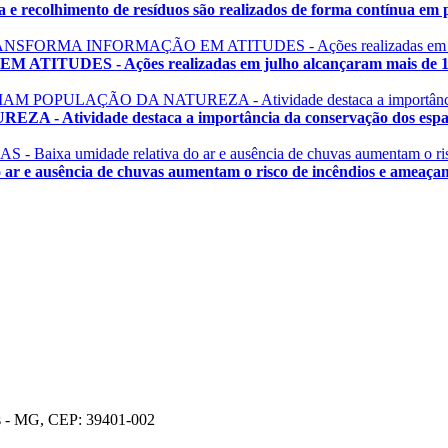
olhimento de resíduos são realizados de forma contínua em pr
 - Ações realizadas em julho alcançaram mais de 1.200
vidade destaca a importância da conservação dos espaço
ausência de chuvas aumentam o risco de incêndios e ameaçam a 
os - MG, CEP: 39401-002