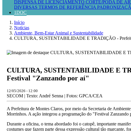
DISPENSA DE LICENCIAMENTO
CORTE/PODA DE ÁR
DIVERSAS
TERMOS DE REFERÊNCIA
PADRONIZAÇÃ
1DOC
Início
Notícias
Ambiente, Bem-Estar Animal e Sustentabilidade
CULTURA, SUSTENTABILIDADE E TRADIÇÃO - Prefeitura de Mo
CULTURA, SUSTENTABILIDADE E TRADIÇÃ
Festival "Zanzando por aí"
12/05/2026 - 12:00
SECOM | Texto: André Senna | Fotos: GPCA/CEA
A Prefeitura de Montes Claros, por meio da Secretaria de Ambiente
Morrinhos. A ação integrou a programação do "Festival Zanzando p
Durante a oficina, o tema abordado foi o catopê, importante manifes
costumes que fazem parte dessa expressão cultural tão marcante, for