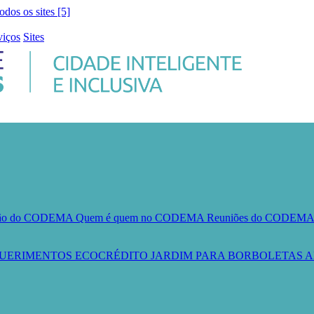
todos os sites [5]
viços
Sites
ção do CODEMA
Quem é quem no CODEMA
Reuniões do CODEM
UERIMENTOS
ECOCRÉDITO
JARDIM PARA BORBOLETAS
A