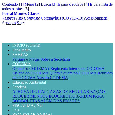
Conteúdo [1]
Menu [2]
Busca [3]
Ir para o rodapé [4]
Ir para lista de
todos os sites [5]
Portal Montes Claros
VLibras
Alto Contraste
Coronavírus (COVID-19)
Acessibilidade
Serviços
Sites
INÍCIO
(current)
EcoCredito
SABEAS
Parques e Praças
Sobre a Secretaria
CODEMA
O que é o CODEMA?
Regimento interno do CODEMA
Eleição do CODEMA
Quem é quem no CODEMA
Reuniões
do CODEMA
Atas do CODEMA
Educação Ambiental
Serviços
APROVA DIGITAL
TAXAS DE REGULARIZAÇÃO
REQUERIMENTOS
ECOCRÉDITO
JARDIM PARA
BORBOLETAS
ALÉM DAS PRISÕES
FISCALIZAÇÃO
Leis
BEM-ESTAR ANIMAL