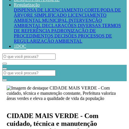
Regularização
DISPENSA DE LICENCIAMENTO
CORTE/PODA DE
ÁRVORE SIMPLIFICADO
LICENCIAMENTO
AMBIENTAL MUNICIPAL
INTERVENÇÃO
AMBIENTAL
DECLARAÇÕES DIVERSAS
TERMOS
DE REFERÊNCIA
PADRONIZAÇÃO DE
PROCEDIMENTOS
DECISÕES PROCESSOS DE
REGULARIZAÇÃO AMBIENTAL
1DOC
CIDADE MAIS VERDE - Com
cuidado, técnica e manutenção