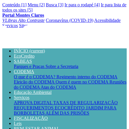
Conteúdo [1]
Menu [2]
Busca [3]
Ir para o rodapé [4]
Ir para lista de
todos os sites [5]
Portal Montes Claros
VLibras
Alto Contraste
Coronavírus (COVID-19)
Acessibilidade
Serviços
Sites
INÍCIO
(current)
EcoCredito
SABEAS
Parques e Praças
Sobre a Secretaria
CODEMA
O que é o CODEMA?
Regimento interno do CODEMA
Eleição do CODEMA
Quem é quem no CODEMA
Reuniões
do CODEMA
Atas do CODEMA
Educação Ambiental
Serviços
APROVA DIGITAL
TAXAS DE REGULARIZAÇÃO
REQUERIMENTOS
ECOCRÉDITO
JARDIM PARA
BORBOLETAS
ALÉM DAS PRISÕES
FISCALIZAÇÃO
Leis
BEM-ESTAR ANIMAL