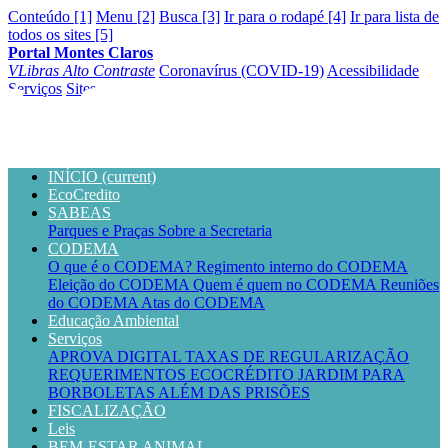
Conteúdo [1]
Menu [2]
Busca [3]
Ir para o rodapé [4]
Ir para lista de
todos os sites [5]
Portal Montes Claros
VLibras
Alto Contraste
Coronavírus (COVID-19)
Acessibilidade
Serviços
Sites
INÍCIO
(current)
EcoCredito
SABEAS
Parques e Praças
Sobre a Secretaria
CODEMA
O que é o CODEMA?
Regimento interno do CODEMA
Eleição do CODEMA
Quem é quem no CODEMA
Reuniões
do CODEMA
Atas do CODEMA
Educação Ambiental
Serviços
APROVA DIGITAL
TAXAS DE REGULARIZAÇÃO
REQUERIMENTOS
ECOCRÉDITO
JARDIM PARA
BORBOLETAS
ALÉM DAS PRISÕES
FISCALIZAÇÃO
Leis
BEM-ESTAR ANIMAL