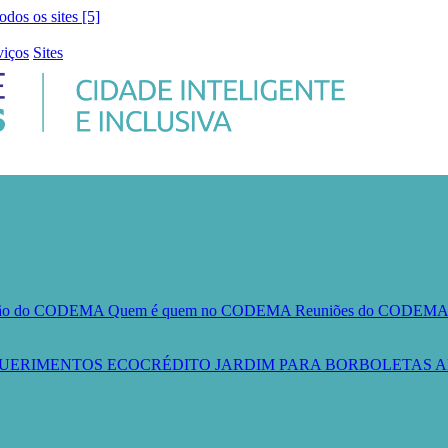
todos os sites [5]
viços
Sites
ção do CODEMA
Quem é quem no CODEMA
Reuniões do CODEM
UERIMENTOS
ECOCRÉDITO
JARDIM PARA BORBOLETAS
A