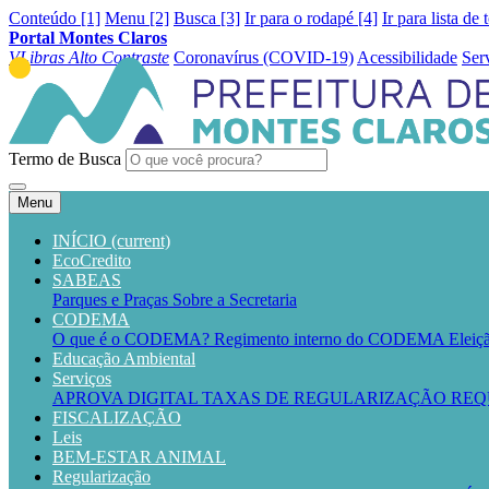
Conteúdo [1]
Menu [2]
Busca [3]
Ir para o rodapé [4]
Ir para lista de 
Portal Montes Claros
VLibras
Alto Contraste
Coronavírus (COVID-19)
Acessibilidade
Ser
Termo de Busca
Menu
INÍCIO
(current)
EcoCredito
SABEAS
Parques e Praças
Sobre a Secretaria
CODEMA
O que é o CODEMA?
Regimento interno do CODEMA
Elei
Educação Ambiental
Serviços
APROVA DIGITAL
TAXAS DE REGULARIZAÇÃO
REQ
FISCALIZAÇÃO
Leis
BEM-ESTAR ANIMAL
Regularização